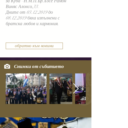
за Куба –Н.М.П.Бр.Хосе Рамон
Виняс Алонсо,33.
Дните от
03.12.2019
до
08.12.2019
бяха изпълнени с
братска любов и хармония.
обратно към новини
Снимки от събитието