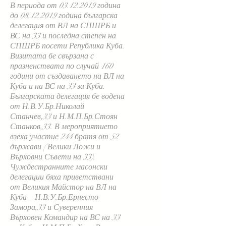
В периода от
03.12.2019
година
до
08.12.2019
година българска
делегация от ВЛ на СПШРБ и
ВС на 33 и последна степен на
СПШРБ посети Република Куба.
Визитата бе свързана с
празненствата по случай 160
години от създаването на ВЛ на
Куба и на ВС на 33 за Куба.
Българската делегация бе водена
от Н.В.У.Бр.Николай
Станчев,33 и Н.М.П.Бр.Стоян
Станков,33. В мероприятието
взеха участие 244 братя от 52
държави ( Велики Ложи и
Върховни Съвети на 33).
Чуждестранните масонски
делегации бяха приветствани
от Великия Майстор на ВЛ на
Куба – Н.В.У.Бр.Ернесто
Замора,33 и Суверенния
Върховен Командир на ВС на 33