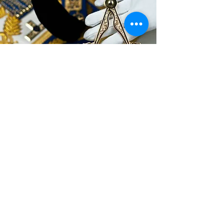
Върховен
Съвет, 33
°
Стария и Приет Шотландски Ритуал в
България
За контакт с нас: