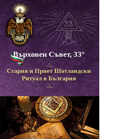
Върховен Съвет, 33°
C
тария и Приет Шотландски
Ритуал в България