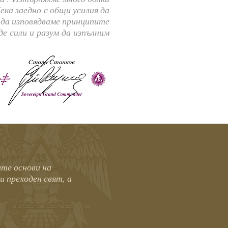
ека заедно с общи усилия да
 да изповядваме принципите
е сили и разум да изпълним
ите основи на
и преходен свят, а