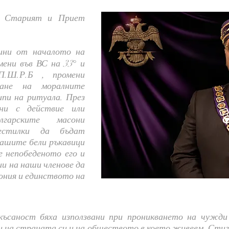
а Старият и Приет
ини от началото на
мени във ВС на 33
и
°
П.Ш.Р.Б , промени
ване на моралните
ипи на ритуала. През
ини с действие или
лгарските масони
естилки да бъдат
нашите бели ръкавици
е непобеденото его и
и на наши членове да
ния и единството на
ъсаност бяха използвани при проникването на чужди 
и на страната си и на обществото в което живеем. Стиг