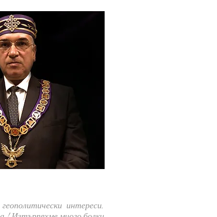
геополитически интереси.
а ! Изтърпяхме много болки