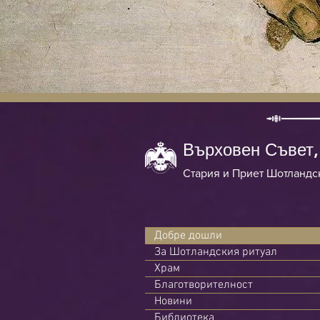
Върховен Съвет,
Стария и Приет Шотландс
Добре дошли
За Шотландския ритуал
Храм
Благотворителност
Новини
Библиотека