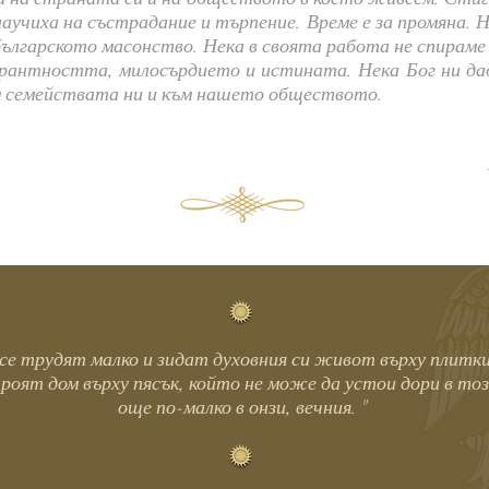
научиха на състрадание и търпение. Време е за промяна. Н
българското масонство. Нека в своята работа не спираме
рантността, милосърдието и истината. Нека Бог ни дад
ъм семействата ни и към нашето обществото.
о се трудят малко и зидат духовния си живот върху плитк
оят дом върху пясък, който не може да устои дори в тоз
още по-малко в онзи, вечния."