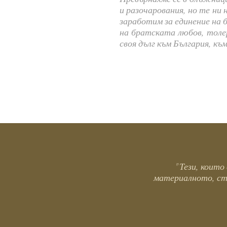
и разочарования, но те ни 
заработим за единение на 
на братската любов, толе
своя дълг към България, к
" Тези, коит
материалното, стр