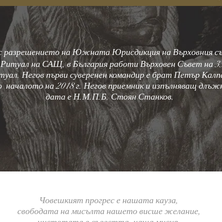
 с разрешението на Южната Юрисдикция на Върховния съ
итуал на САЩ, в България работи Върховен Съвет на 33
уал. Негов първи суверенен командир е брат Петър Калп
 началото на 2018 г. Негов приемник и изпълняващ длъ
дата е Н.М.П.Б. Стоян Станков.
“
eus meumque jus
”
D
Човешкият прогрес е нашата кауза,
свободата на мисълта нашето висше желание,