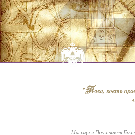
Т
"
ова, което пра
- 
Могъщи и Почитаеми Брат