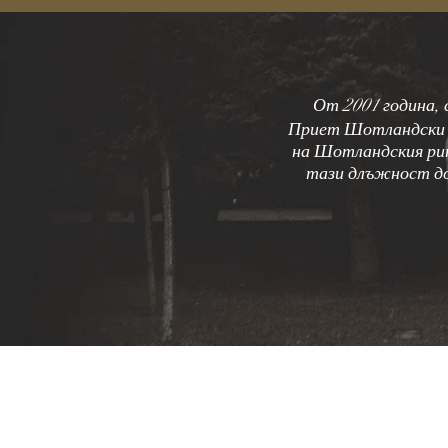
От 2001 година,
Приет Шотландски Р
на Шотландския рит
тази длъжност до