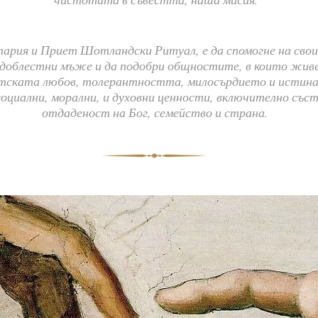
чистотата в съвестта, наша мисия.
ария и Приет Шотландски Ритуал, е да спомогне на свои
доблестни мъже и да подобри общностите, в които живе
тската любов, толерантността, милосърдието и истина
оциални, морални, и духовни ценности, включително със
отдаденост на Бог, семейство и страна.