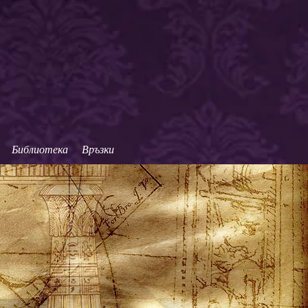
3°
 България
Библиотека
Връзки