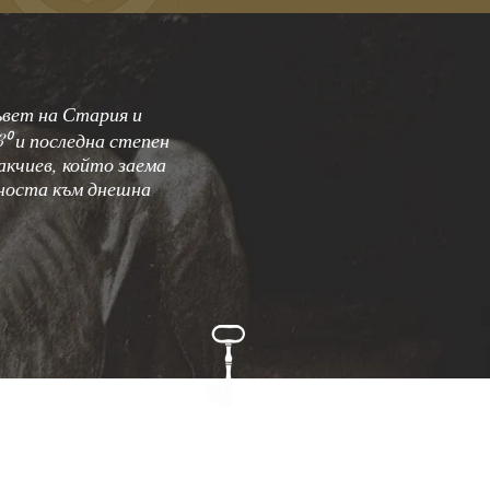
вет на Стария и
⁰ и последна степен
акчиев, който заема
жноста към днешна