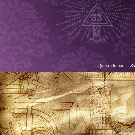
C
т
Добре дошли
З