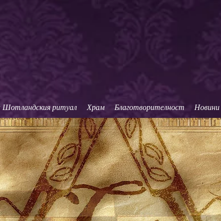
Върховен Съвет, 3
ария и Приет Шотландски Ритуал в
а Шотландския ритуал
Храм
Благотворителност
Новини