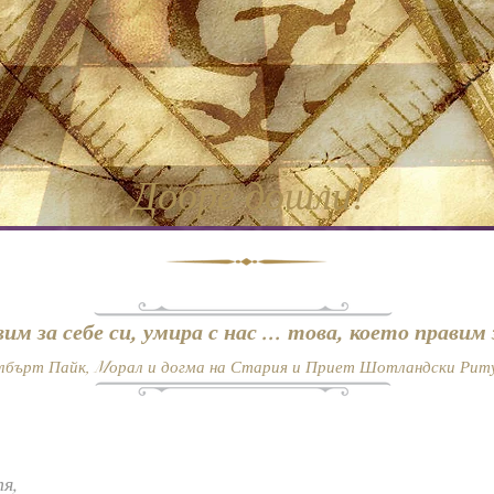
Добре дошли!
вим за себе си, умира с нас ... това, което правим
Албърт Пайк, Mорал и догма на Стария и Приет Шотландски Рит
я,