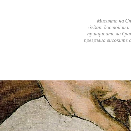
Мисията на Ст
бъдат достойни и 
принципите на бра
прегръща високите с