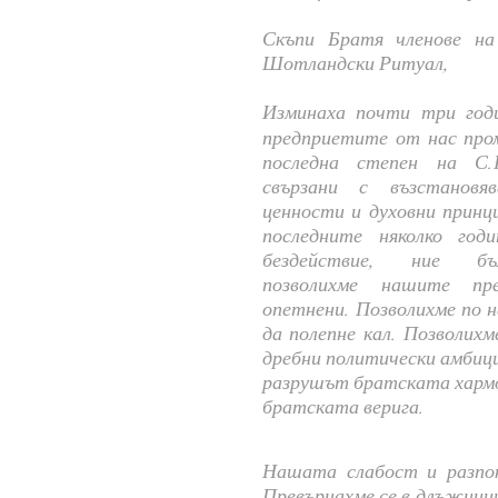
Скъпи Братя членове н
Шотландски Ритуал,
Изминаха почти три год
предприетите от нас про
последна степен на С.
свързани с възстановя
ценности и духовни принц
последните няколко год
бездействие, ние бъ
позволихме нашите пр
опетнени. Позволихме по 
да полепне кал. Позволихм
дребни политически амбици
разрушът братската хармо
братската верига.
Нашата слабост и разпок
Превърнахме се в длъжниц