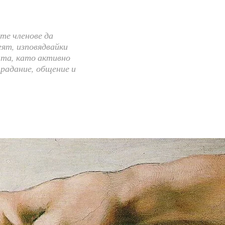
те членове да
ят, изповядвайки
та, като активно
традание, общение и